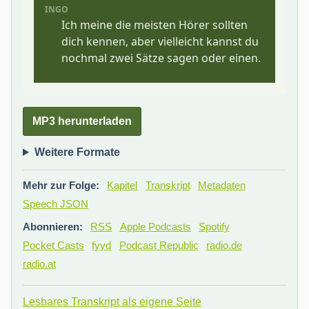
MP3 herunterladen
Weitere Formate
Mehr zur Folge:
Kapitel
Transkript
Metadaten
Speech JSON
Abonnieren:
RSS
Apple Podcasts
Spotify
Pocket Casts
fyyd
Podcast Republic
radio.de
radio.at
Lesbares Transkript als eigene Seite