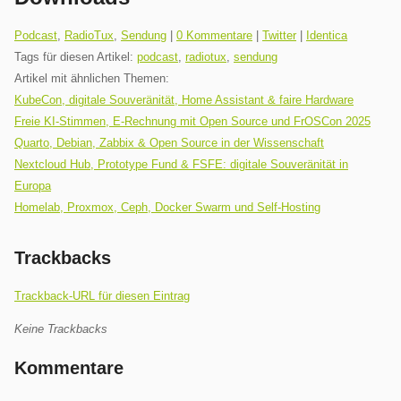
Kategorien:
Podcast
,
RadioTux
,
Sendung
|
0 Kommentare
|
Twitter
|
Identica
Tags für diesen Artikel:
podcast
,
radiotux
,
sendung
Artikel mit ähnlichen Themen:
KubeCon, digitale Souveränität, Home Assistant & faire Hardware
Freie KI-Stimmen, E-Rechnung mit Open Source und FrOSCon 2025
Quarto, Debian, Zabbix & Open Source in der Wissenschaft
Nextcloud Hub, Prototype Fund & FSFE: digitale Souveränität in
Europa
Homelab, Proxmox, Ceph, Docker Swarm und Self-Hosting
Trackbacks
Trackback-URL für diesen Eintrag
Keine Trackbacks
Kommentare