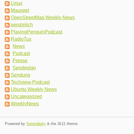
Linux
Mauspet
OpenStreetMap Weekly News
persönlich
PlayingPenguinPodcast
RadioTux
News
Podcast
Presse
Sendeplan
Sendung
Techview-Podcast
Ubuntu Weekly News
Uncategorized
WeeklyNews
Powered by
Serendipity
& the
2k11
theme.