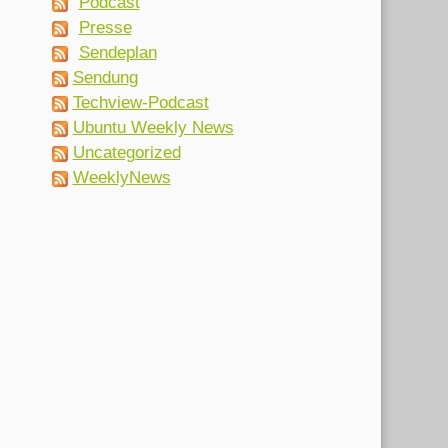
Podcast
Presse
Sendeplan
Sendung
Techview-Podcast
Ubuntu Weekly News
Uncategorized
WeeklyNews