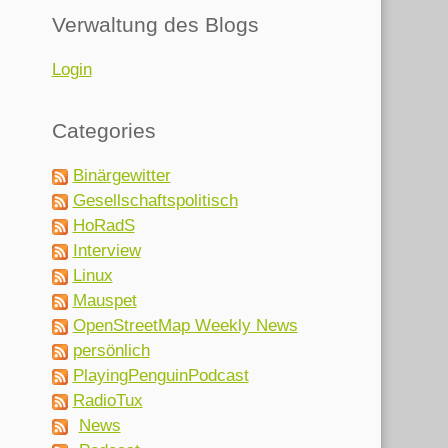
Verwaltung des Blogs
Login
Categories
Binärgewitter
Gesellschaftspolitisch
HoRadS
Interview
Linux
Mauspet
OpenStreetMap Weekly News
persönlich
PlayingPenguinPodcast
RadioTux
News