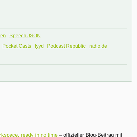
ten
Speech JSON
Pocket Casts
fyyd
Podcast Republic
radio.de
rkspace, ready in no time
– offizieller Blog-Beitrag mit