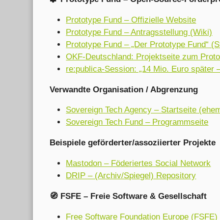
Prototype Fund – Offizielle Website
Prototype Fund – Antragsstellung (Wiki)
Prototype Fund – „Der Prototype Fund“ (S
OKF-Deutschland: Projektseite zum Prot
re:publica-Session: „14 Mio. Euro später
Verwandte Organisation / Abgrenzung
Sovereign Tech Agency – Startseite (ehe
Sovereign Tech Fund – Programmseite
Beispiele geförderter/assoziierter Projekte
Mastodon – Föderiertes Social Network
DRIP – (Archiv/Spiegel) Repository
🧭 FSFE – Freie Software & Gesellschaft
Free Software Foundation Europe (FSFE) 