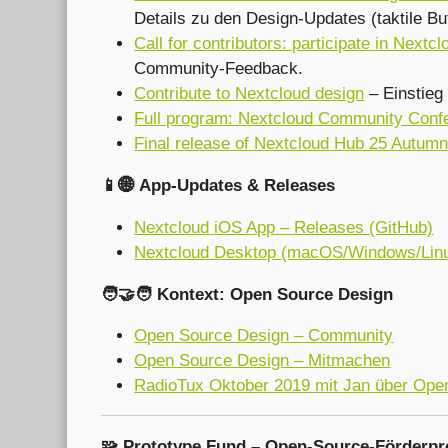
Details zu den Design-Updates (taktile Bu
Call for contributors: participate in Nextc
Community-Feedback.
Contribute to Nextcloud design
– Einstieg
Full program: Nextcloud Community Conf
Final release of Nextcloud Hub 25 Autumn
📱🌐 App-Updates & Releases
Nextcloud iOS App – Releases (GitHub)
Nextcloud Desktop (macOS/Windows/Linu
🧑‍🤝‍🧑 Kontext: Open Source Design
Open Source Design – Community
Open Source Design – Mitmachen
RadioTux Oktober 2019 mit Jan über Ope
🧩 Prototype Fund – Open-Source-Förder