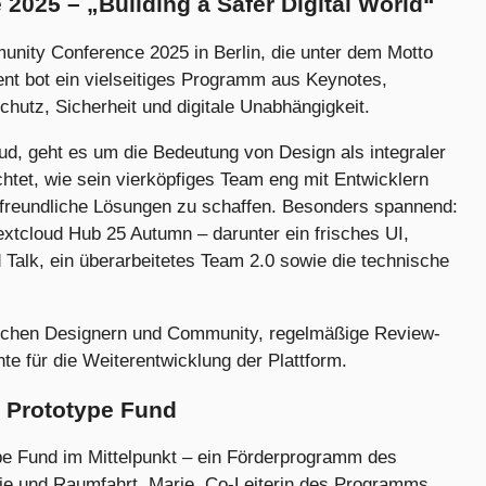
025 – „Building a Safer Digital World“
unity Conference 2025 in Berlin, die unter dem Motto
vent bot ein vielseitiges Programm aus Keynotes,
utz, Sicherheit und digitale Unabhängigkeit.
ud, geht es um die Bedeutung von Design als integraler
chtet, wie sein vierköpfiges Team eng mit Entwicklern
freundliche Lösungen zu schaffen. Besonders spannend:
xtcloud Hub 25 Autumn – darunter ein frisches UI,
 Talk, ein überarbeitetes Team 2.0 sowie die technische
schen Designern und Community, regelmäßige Review-
e für die Weiterentwicklung der Plattform.
 Prototype Fund
ype Fund im Mittelpunkt – ein Förderprogramm des
ie und Raumfahrt. Marie, Co-Leiterin des Programms,