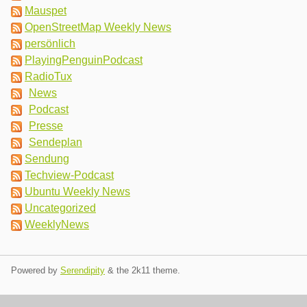
Mauspet
OpenStreetMap Weekly News
persönlich
PlayingPenguinPodcast
RadioTux
News
Podcast
Presse
Sendeplan
Sendung
Techview-Podcast
Ubuntu Weekly News
Uncategorized
WeeklyNews
Powered by
Serendipity
& the
2k11
theme.