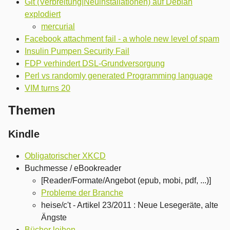
Git (Verbreitung|Neuinstallationen) auf Debian
explodiert
mercurial
Facebook attachment fail - a whole new level of spam
Insulin Pumpen Security Fail
FDP verhindert DSL-Grundversorgung
Perl vs randomly generated Programming language
VIM turns 20
Themen
Kindle
Obligatorischer XKCD
Buchmesse / eBookreader
[Reader/Formate/Angebot (epub, mobi, pdf, ...)]
Probleme der Branche
heise/c't - Artikel 23/2011 : Neue Lesegeräte, alte
Ängste
Bücher leihen