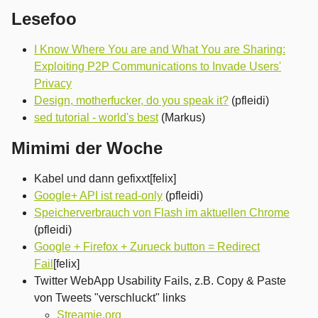
Lesefoo
I Know Where You are and What You are Sharing:
Exploiting P2P Communications to Invade Users'
Privacy
Design, motherfucker, do you speak it?
(pfleidi)
sed tutorial - world's best
(Markus)
Mimimi der Woche
Kabel und dann gefixxt[felix]
Google+ API ist read-only
(pfleidi)
Speicherverbrauch von Flash im aktuellen Chrome
(pfleidi)
Google + Firefox + Zurueck button = Redirect
Fail
[felix]
Twitter WebApp Usability Fails, z.B. Copy & Paste
von Tweets "verschluckt" links
Streamie.org