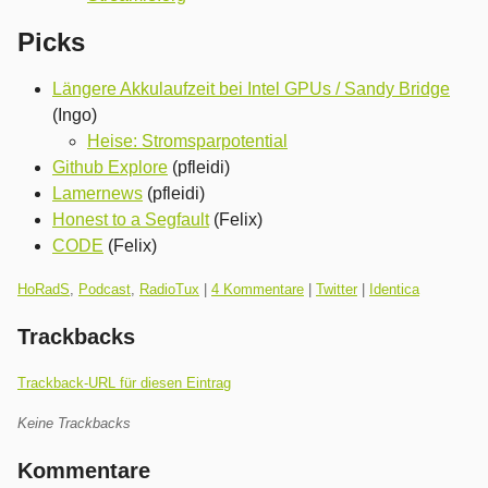
Picks
Längere Akkulaufzeit bei Intel GPUs / Sandy Bridge
(Ingo)
Heise: Stromsparpotential
Github Explore
(pfleidi)
Lamernews
(pfleidi)
Honest to a Segfault
(Felix)
CODE
(Felix)
Kategorien:
HoRadS
,
Podcast
,
RadioTux
|
4 Kommentare
|
Twitter
|
Identica
Trackbacks
Trackback-URL für diesen Eintrag
Keine Trackbacks
Kommentare