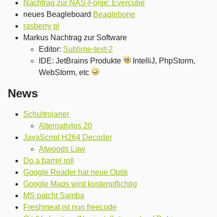
Nachtrag zur NAS-Folge: Evercube
neues Beagleboard
Beaglebone
rasberry pi
Markus Nachtrag zur Software
Editor:
Sublime-text-2
IDE: JetBrains Produkte
IntelliJ, PhpStorm,
WebStorm, etc
News
Schultrojaner
Alternativlos 20
JavaScript H264 Decoder
Atwoods Law
Do a barrel roll
Google Reader hat neue Optik
Google Maps wird kostenpflichtig
MS patcht Samba
Freshmeat ist nun freecode