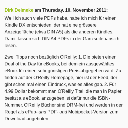
Dirk Deimeke
am
Thursday, 10. November 2011
:
Weil ich auch viele PDFs habe, habe ich mich für einen
Kindle DX entschieden, der hat eine grössere
Anzeigefläche (etwa DIN A5) als die anderen Kindles.
Damit lassen sich DIN A4 PDFs in der Ganzseitenansicht
lesen.
Zwei Tipps noch bezüglich O'Reilly: 1. Die bieten einen
Deal of the Day für eBooks, bei dem ein ausgewähltes
eBook für einen sehr günstigen Preis abgegeben wird. Zu
finden auf der O'Reilly Homepage, hier ist der Feed, der
gibt schon mal einen Eindruck, was es alles gab. 2. Für
4.99 Dollar bekommt man O'Reilly Titel, die man in Papier
besitzt als eBook, anzugeben ist dafür nur die ISBN-
Nummer. O'Reilly Bücher sind DRM-frei und werden in der
Regel als ePub-
und
PDF-
und
Mobipocket-Version zum
Download angeboten.