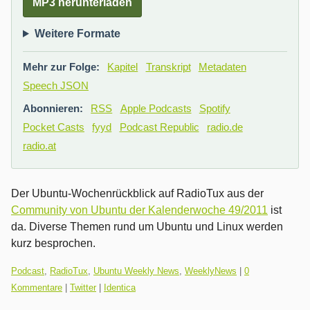
MP3 herunterladen
Weitere Formate
Mehr zur Folge:
Kapitel
Transkript
Metadaten
Speech JSON
Abonnieren:
RSS
Apple Podcasts
Spotify
Pocket Casts
fyyd
Podcast Republic
radio.de
radio.at
Der Ubuntu-Wochenrückblick auf RadioTux aus der
Community von Ubuntu der Kalenderwoche 49/2011
ist
da. Diverse Themen rund um Ubuntu und Linux werden
kurz besprochen.
Kategorien:
Podcast
,
RadioTux
,
Ubuntu Weekly News
,
WeeklyNews
|
0
Kommentare
|
Twitter
|
Identica