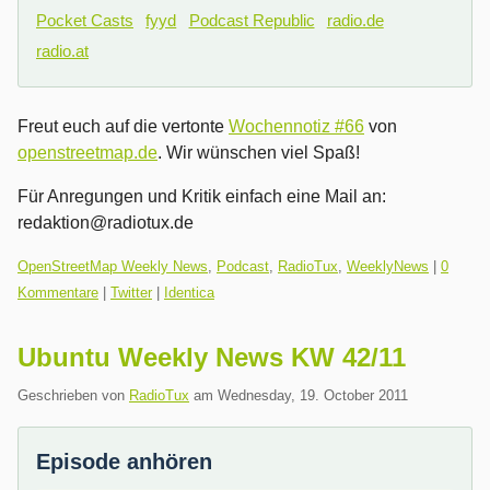
Pocket Casts
fyyd
Podcast Republic
radio.de
radio.at
Freut euch auf die vertonte
Wochennotiz #66
von
openstreetmap.de
. Wir wünschen viel Spaß!
Für Anregungen und Kritik einfach eine Mail an:
redaktion@radiotux.de
Kategorien:
OpenStreetMap Weekly News
,
Podcast
,
RadioTux
,
WeeklyNews
|
0
Kommentare
|
Twitter
|
Identica
Ubuntu Weekly News KW 42/11
Geschrieben von
RadioTux
am
Wednesday, 19. October 2011
Episode anhören