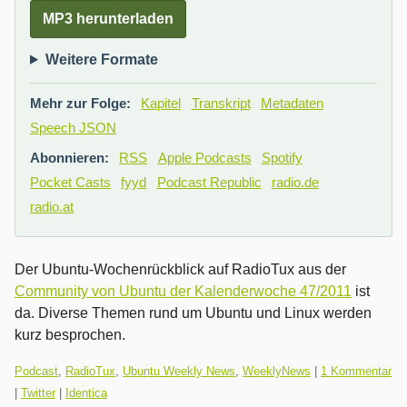
MP3 herunterladen
Weitere Formate
Mehr zur Folge:
Kapitel
Transkript
Metadaten
Speech JSON
Abonnieren:
RSS
Apple Podcasts
Spotify
Pocket Casts
fyyd
Podcast Republic
radio.de
radio.at
Der Ubuntu-Wochenrückblick auf RadioTux aus der
Community von Ubuntu der Kalenderwoche 47/2011
ist
da. Diverse Themen rund um Ubuntu und Linux werden
kurz besprochen.
Kategorien:
Podcast
,
RadioTux
,
Ubuntu Weekly News
,
WeeklyNews
|
1 Kommentar
|
Twitter
|
Identica