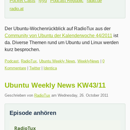
Pocket Casts
fyyd
Podcast Republic
radio.de
radio.at
Der Ubuntu-Wochenrückblick auf RadioTux aus der
Community von Ubuntu der Kalenderwoche 44/2011
ist
da. Diverse Themen rund um Ubuntu und Linux werden
kurz besprochen.
Kategorien:
Podcast
,
RadioTux
,
Ubuntu Weekly News
,
WeeklyNews
|
0
Kommentare
|
Twitter
|
Identica
Ubuntu Weekly News KW43/11
Geschrieben von
RadioTux
am
Wednesday, 26. October 2011
Episode anhören