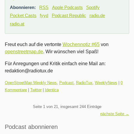
Abonnieren:
RSS
Apple Podcasts
Spotify
Pocket Casts
fyyd
Podcast Republic
radio.de
radio.at
Freut euch auf die vertonte
Wochennotiz #65
von
openstreetmap.de
. Wir wünschen viel Spaß!
Für Anregungen und Kritik einfach eine Mail an:
redaktion@radiotux.de
Kategorien:
OpenStreetMap Weekly News
,
Podcast
,
RadioTux
,
WeeklyNews
|
0
Kommentare
|
Twitter
|
Identica
Pagination
Seite 1 von 21, insgesamt 244 Einträge
nächste Seite →
Seitenleiste
Podcast abonnieren