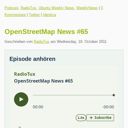
Kategorien:
Podcast
,
RadioTux
,
Ubuntu Weekly News
,
WeeklyNews
|
0
Kommentare
|
Twitter
|
Identica
OpenStreetMap News #65
Geschrieben von
RadioTux
am
Wednesday, 19. October 2011
Episode anhören