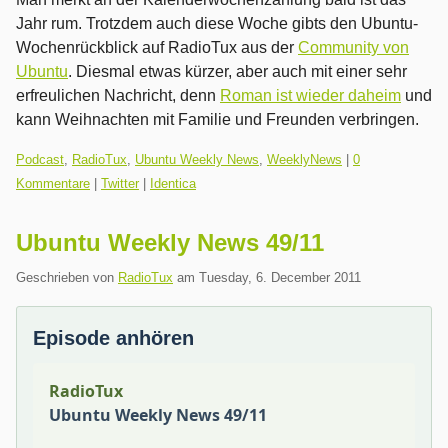
Jahr rum. Trotzdem auch diese Woche gibts den Ubuntu-
Wochenrückblick auf RadioTux aus der
Community von
Ubuntu
. Diesmal etwas kürzer, aber auch mit einer sehr
erfreulichen Nachricht, denn
Roman ist wieder daheim
und
kann Weihnachten mit Familie und Freunden verbringen.
Kategorien:
Podcast
,
RadioTux
,
Ubuntu Weekly News
,
WeeklyNews
|
0
Kommentare
|
Twitter
|
Identica
Ubuntu Weekly News 49/11
Geschrieben von
RadioTux
am
Tuesday, 6. December 2011
Episode anhören