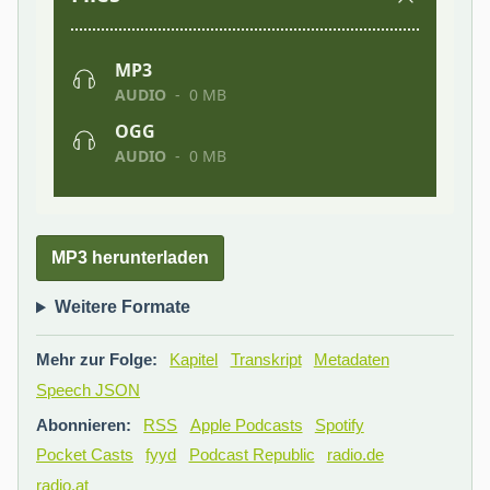
MP3 herunterladen
Weitere Formate
Mehr zur Folge:
Kapitel
Transkript
Metadaten
Speech JSON
Abonnieren:
RSS
Apple Podcasts
Spotify
Pocket Casts
fyyd
Podcast Republic
radio.de
radio.at