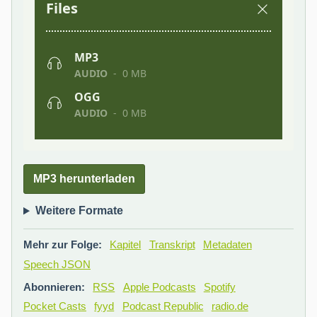
MP3 herunterladen
Weitere Formate
Mehr zur Folge:
Kapitel
Transkript
Metadaten
Speech JSON
Abonnieren:
RSS
Apple Podcasts
Spotify
Pocket Casts
fyyd
Podcast Republic
radio.de