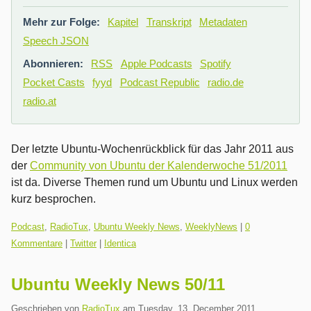
Mehr zur Folge:
Kapitel
Transkript
Metadaten
Speech JSON
Abonnieren:
RSS
Apple Podcasts
Spotify
Pocket Casts
fyyd
Podcast Republic
radio.de
radio.at
Der letzte Ubuntu-Wochenrückblick für das Jahr 2011 aus
der
Community von Ubuntu der Kalenderwoche 51/2011
ist da. Diverse Themen rund um Ubuntu und Linux werden
kurz besprochen.
Kategorien:
Podcast
,
RadioTux
,
Ubuntu Weekly News
,
WeeklyNews
|
0
Kommentare
|
Twitter
|
Identica
Ubuntu Weekly News 50/11
Geschrieben von
RadioTux
am
Tuesday, 13. December 2011