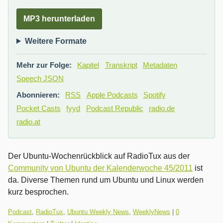
MP3 herunterladen
Weitere Formate
Mehr zur Folge:
Kapitel
Transkript
Metadaten
Speech JSON
Abonnieren:
RSS
Apple Podcasts
Spotify
Pocket Casts
fyyd
Podcast Republic
radio.de
radio.at
Der Ubuntu-Wochenrückblick auf RadioTux aus der
Community von Ubuntu der Kalenderwoche 45/2011
ist
da. Diverse Themen rund um Ubuntu und Linux werden
kurz besprochen.
Kategorien:
Podcast
,
RadioTux
,
Ubuntu Weekly News
,
WeeklyNews
|
0