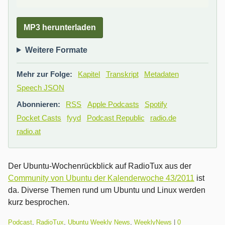
MP3 herunterladen
Weitere Formate
Mehr zur Folge:
Kapitel
Transkript
Metadaten
Speech JSON
Abonnieren:
RSS
Apple Podcasts
Spotify
Pocket Casts
fyyd
Podcast Republic
radio.de
radio.at
Der Ubuntu-Wochenrückblick auf RadioTux aus der
Community von Ubuntu der Kalenderwoche 43/2011
ist
da. Diverse Themen rund um Ubuntu und Linux werden
kurz besprochen.
Kategorien:
Podcast
,
RadioTux
,
Ubuntu Weekly News
,
WeeklyNews
|
0