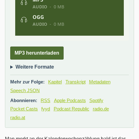
MP3 herunterladen
Weitere Formate
Mehr zur Folge:
Kapitel
Transkript
Metadaten
Speech JSON
Abonnieren:
RSS
Apple Podcasts
Spotify
Pocket Casts
fyyd
Podcast Republic
radio.de
radio.at
Man merkt an der Kalenderwochenzählung bald ist das